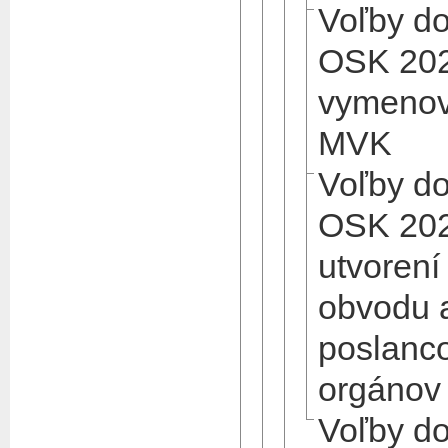
Voľby d
OSK 202
vymenov
MVK
Voľby d
OSK 202
utvorení
obvodu a
poslanco
orgánov
Voľby d