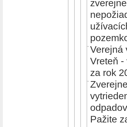
zverejne
nepožiad
užívacíc
pozemk
Verejná
Vreteň -
za rok 2
Zverejne
vytried
odpadov
Pažite z