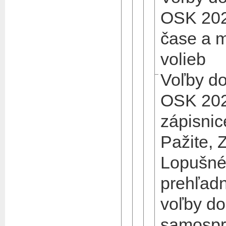
OSK 202
čase a m
volieb
Voľby d
OSK 202
zápisni
Pažite,
Lopušné
prehľadn
voľby d
samospr