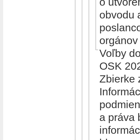
o utvore
obvodu a
poslanco
orgánov
Voľby d
OSK 202
Zbierke
Informác
podmienk
a práva 
informác