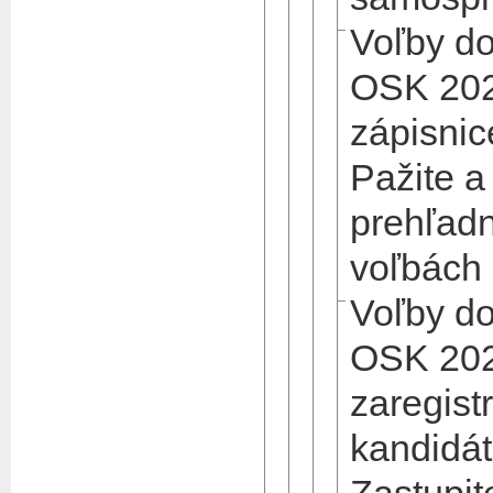
Voľby d
OSK 202
zápisni
Pažite a
prehľad
voľbách
Voľby d
OSK 202
zaregist
kandidá