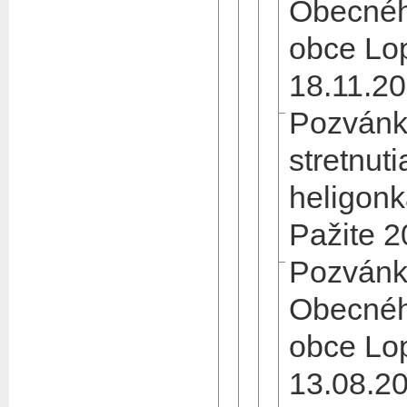
Obecnéh
obce Lo
18.11.2
Pozvánka
stretnut
heligon
Pažite 
Pozvánk
Obecnéh
obce Lo
13.08.2