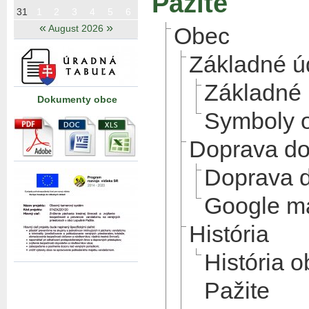
Pažite
31
1
2
3
4
5
6
«
»
August 2026
Obec
Základné ú
Základné 
Dokumenty obce
Symboly 
Doprava do
Doprava 
Google ma
História
História 
Pažite