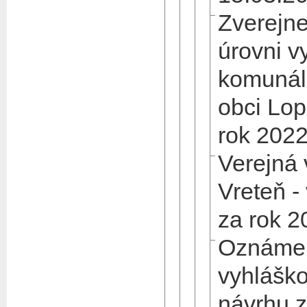
Zverejne
úrovni v
komunál
obci Lop
rok 202
Verejná
Vreteň -
za rok 2
Oznámen
vyhláško
návrhu z