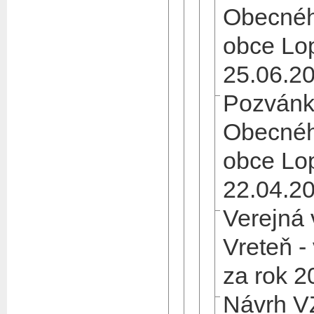
Obecnéh
obce Lo
25.06.2
Pozvánk
Obecnéh
obce Lo
22.04.2
Verejná
Vreteň -
za rok 2
Návrh V