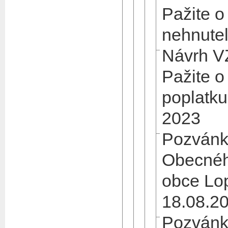
Pažite o
nehnuteľ
Návrh V
Pažite 
poplatk
2023
Pozvánk
Obecnéh
obce Lo
18.08.2
Pozvánk