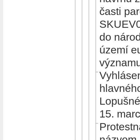
časti par
SKUEV0
do náro
území e
význam
Vyhlásen
hlavného
Lopušné
15. mar
Protestná
názvom 