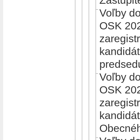
Zastupit
Voľby d
OSK 202
zaregist
kandidát
predsed
Voľby d
OSK 202
zaregist
kandidát
Obecnéh