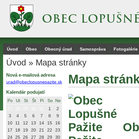
Úvod
Obec
Obecný úrad
Samospráva
Fotogalérie
Úvod
»
Mapa stránky
Nová e-mailová adresa
Mapa strán
urad@obeclopusnepazite.sk
Kalendár podujatí
Po
Ut
St
Št
Pi
So
Ne
27
28
29
30
31
1
2
3
4
5
6
7
8
9
10
11
12
13
14
15
16
Ob
17
18
19
20
21
22
23
24
25
26
27
28
29
30