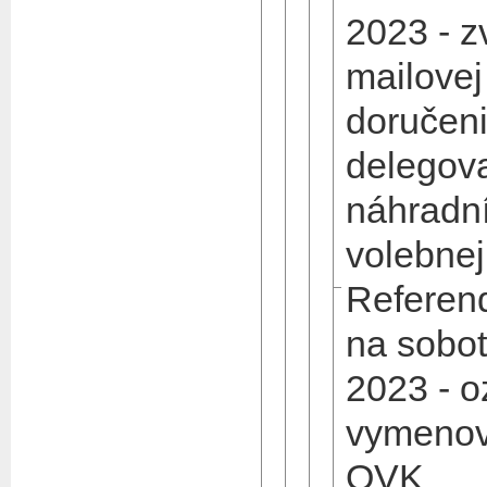
2023 - z
mailovej
doručen
delegova
náhradní
volebnej
Referen
na sobot
2023 - 
vymenov
OVK