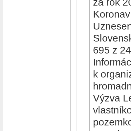
za rok 2
Koronav
Uznesen
Slovensk
695 z 2
Informá
k organi
hromadn
Výzva L
vlastník
pozemkov