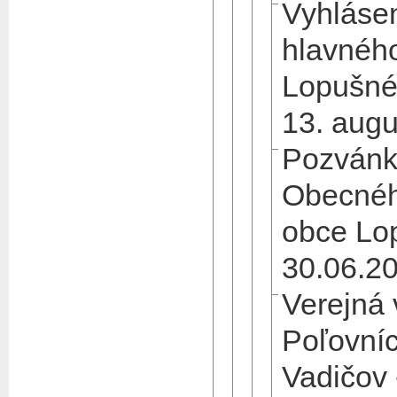
Vyhlásen
hlavného
Lopušné
13. aug
Pozvánk
Obecnéh
obce Lo
30.06.2
Verejná 
Poľovní
Vadičov