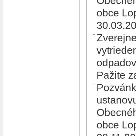
Obecnéh
obce Lo
30.03.2
Zverejne
vytried
odpadov
Pažite z
Pozvánk
ustanov
Obecnéh
obce Lo