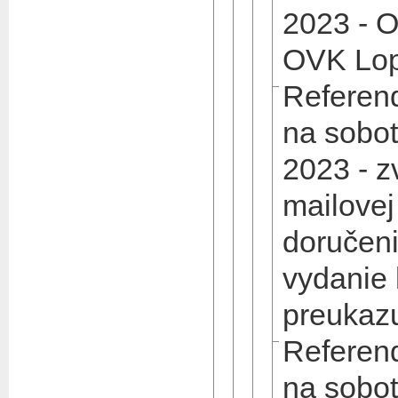
2023 - O
OVK Lop
Referen
na sobot
2023 - z
mailovej
doručeni
vydanie
preukaz
Referen
na sobot