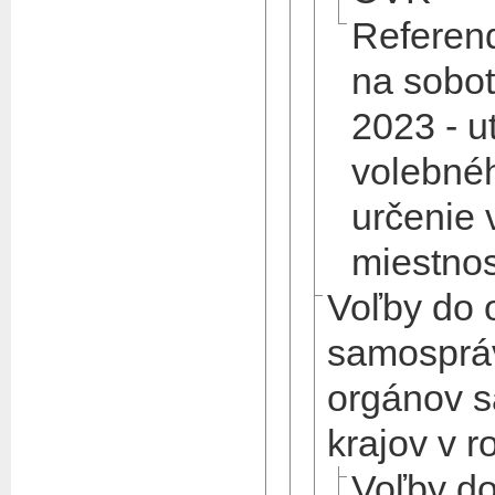
Referen
na sobot
2023 - u
volebné
určenie 
miestnos
Voľby do 
samospráv
orgánov 
krajov v 
Voľby d