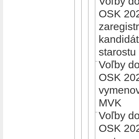
Voľby d
OSK 202
zaregist
kandidát
starostu
Voľby d
OSK 202
vymenov
MVK
Voľby d
OSK 20