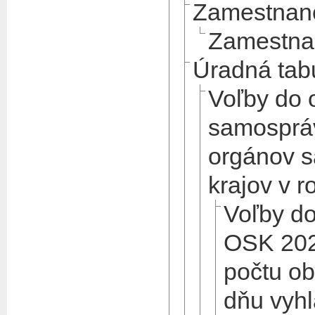
Zamestnanc
Zamestna
Úradná tab
Voľby do 
samospráv
orgánov 
krajov v 
Voľby d
OSK 202
počtu ob
dňu vyhl