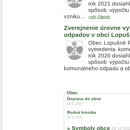
rok 2021 dosiahl
spôsob výpočtu 
vzniku…
celý článok
Zverejnenie úrovne v
odpadov v obci Lopušn
Obec Lopušné Pa
vytriedenia ko
rok 2020 dosiahl
spôsob výpočtu
komunálneho odpadu a 
Obec
Doprava do obce
28.11.2020
Rodná kronika
28.12.2015
» Symboly obce
28.12.20