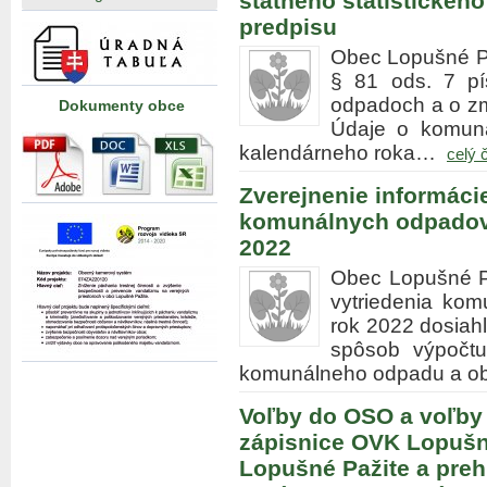
štátneho štatistickéh
predpisu
Obec Lopušné Paž
§ 81 ods. 7 pí
odpadoch a o zm
Dokumenty obce
Údaje o komun
kalendárneho roka…
celý 
Zverejnenie informácie
komunálnych odpadov 
2022
Obec Lopušné Pa
vytriedenia ko
rok 2022 dosiahl
spôsob výpočt
komunálneho odpadu a 
Voľby do OSO a voľby
zápisnice OVK Lopušn
Lopušné Pažite a preh