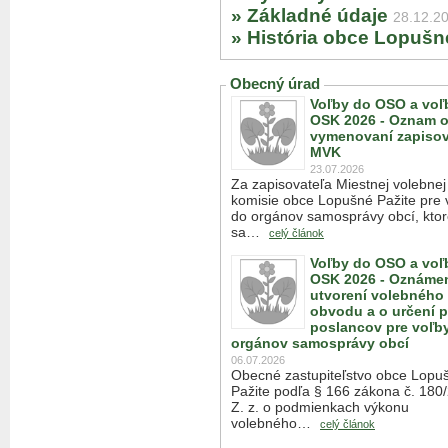
» Základné údaje
28.12.2
» História obce Lopušn
Obecný úrad
Voľby do OSO a voľ
OSK 2026 - Oznam 
vymenovaní zapisov
MVK
23.07.2026
Za zapisovateľa Miestnej volebnej
komisie obce Lopušné Pažite pre 
do orgánov samosprávy obcí, kto
sa…
celý článok
Voľby do OSO a voľ
OSK 2026 - Oznámen
utvorení volebného
obvodu a o určení 
poslancov pre voľb
orgánov samosprávy obcí
06.07.2026
Obecné zastupiteľstvo obce Lopu
Pažite podľa § 166 zákona č. 180
Z. z. o podmienkach výkonu
volebného…
celý článok