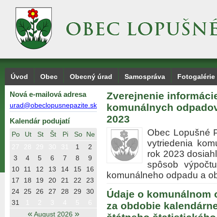
Úvod
Obec
Obecný úrad
Samospráva
Fotogalérie
Nová e-mailová adresa
Zverejnenie informácie
urad@obeclopusnepazite.sk
komunálnych odpadov 
2023
Kalendár podujatí
Obec Lopušné Pa
Po
Ut
St
Št
Pi
So
Ne
vytriedenia ko
27
28
29
30
31
1
2
rok 2023 dosiahl
3
4
5
6
7
8
9
spôsob výpočt
10
11
12
13
14
15
16
komunálneho odpadu a 
17
18
19
20
21
22
23
24
25
26
27
28
29
30
Údaje o komunálnom o
31
1
2
3
4
5
6
za obdobie kalendárn
«
»
August 2026