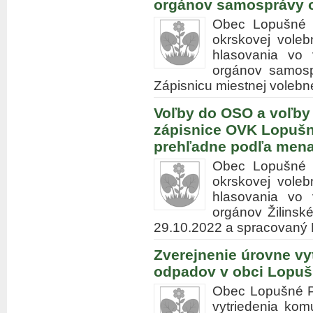
orgánov samosprávy 
Obec Lopušné P
okrskovej voleb
hlasovania vo
orgánov samosp
Zápisnicu miestnej voleb
Voľby do OSO a voľby
zápisnice OVK Lopušné
prehľadne podľa mena
Obec Lopušné P
okrskovej voleb
hlasovania vo
orgánov Žilins
29.10.2022 a spracovaný
Zverejnenie úrovne v
odpadov v obci Lopušn
Obec Lopušné Pa
vytriedenia ko