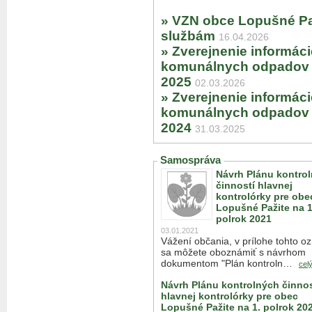
» VZN obce Lopušné Paž
službám
16.04.2026
» Zverejnenie informáci
komunálnych odpadov v
2025
02.03.2026
» Zverejnenie informáci
komunálnych odpadov v
2024
31.03.2025
Samospráva
Návrh Plánu kontro
činností hlavnej
kontrolórky pre obe
Lopušné Pažite na 1
polrok 2021
03.01.2021
Vážení občania, v prílohe tohto 
sa môžete oboznámiť s návrhom
dokumentom "Plán kontroln…
cel
Návrh Plánu kontrolných činnos
hlavnej kontrolórky pre obec
Lopušné Pažite na 1. polrok 20