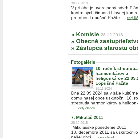
30.12.2019
V prílohe je uverejnený návrh Plá
kontrolných činností hlavnej kontr
pre obec Lopušné Pažite…
celý čl
» Komisie
28.12.2018
» Obecné zastupiteľstv
» Zástupca starostu ob
Fotogalérie
10. ročník stretnutia
harmonikárov a
heligonkárov 22.09.
Lopušné Pažite
28.11.2024
Dňa 22.09.2024 sa v sále kultúrn
domu našej obce uskutočnil 10. ro
stretnutia harmonikárov a heligon
…
celý článok
7. Mikuláš 2011
28.12.2015
Mikulášske posedenie 2011
10. decembra 2011 sa uskutočnilo
našej obci…
celý článok