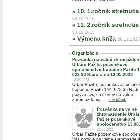
» 10. 1.ročník stretnut
28.12.2015
» 11. 2.ročník stretnut
28.12.2015
» Výmena kríža
28.12.2015
Organizácie
Pozvánka na valné zhromažden
Urbáru Pažite, pozemkové
spoločenstvo Lopušné Pažite 1
023 36 Radoľa na 13.05.2023
13.05.2023
Urbár Pažite, pozemkové spoloče
Lopušné Pažite 144, 023 36 Rado
pozýva svojich členov na valné
zhromaždenie,…
celý článok
Pozvánka na valné
zhromaždenie Urbár
Pažite pozemkové
spoločenstvo 13.06
25.05.2021
Urbár Pažite pozemkové spoločen
Vás pozýva na valné zhromaždeni