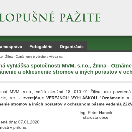
amospráva
Fotogalérie
Organizácie
r.o., Žilina - Oznámenie o výrube a výzva na…
ná vyhláška spoločnosti MVM, s.r.o., Žilina - Oznám
ánenie a okliesnenie stromov a iných porastov v 
nosť MVM, s.r.o., Veľká okružná 18, 010 01 Žilina, ako poverená 
úcie, a.s. -
zverejňuje VEREJNOU VYHLÁŠKOU "Oznámenie o v
nenie stromov a iných porastov v ochrannom pásme vedenia 22kV 
ng. Peter Harcek
tarosta obce
nené dňa: 07.01.2020
osti v prílohe: