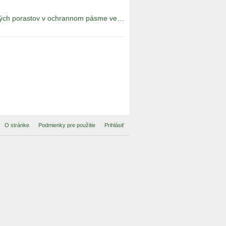
Oznámenie o výrube a výzva na odstránenie a okliesnenie stromov a iných porastov v ochrannom pásme vedenia 22kV č. 111
O stránke
Podmienky pre použitie
Prihlásiť