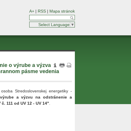
A+
|
RSS
|
Mapa stránok
Select Language
▼
enie o výrube a výzva na
ochrannom pásme vedenia
osoba Stredoslovenskej energetiky -
ýrube a výzvu na odstránenie a
č. 111 od UV 12 - UV 14"
.