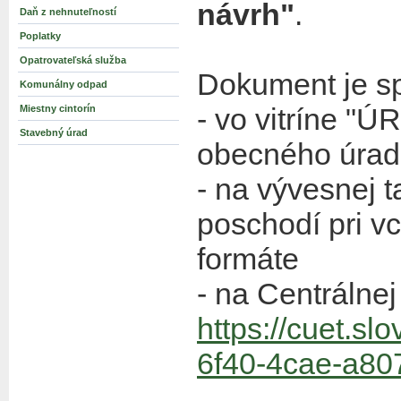
návrh"
.
Daň z nehnuteľností
Poplatky
Opatrovateľská služba
Dokument je sp
Komunálny odpad
- vo vitríne "
Miestny cintorín
Stavebný úrad
obecného úrad
- na vývesnej 
poschodí pri 
formáte
- na Centrálnej
https://cuet.s
6f40-4cae-a80