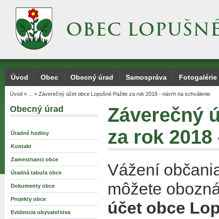
Úvod
Obec
Obecný úrad
Samospráva
Fotogalérie
Úvod
»
...
»
Záverečný účet obce Lopušné Pažite za rok 2018 - návrh na schválenie
Obecný úrad
Záverečný ú
za rok 2018 
Úradné hodiny
Kontakt
Zamestnanci obce
Vážení občania
Úradná tabuľa obce
môžete obozn
Dokumenty obce
Projekty obce
účet obce Lop
Evidencia obyvateľstva