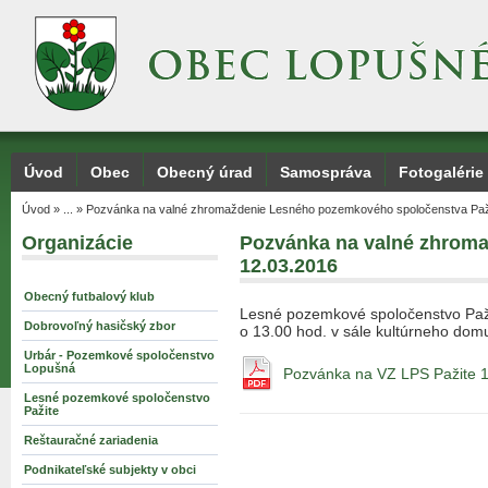
Úvod
Obec
Obecný úrad
Samospráva
Fotogalérie
Úvod
»
...
»
Pozvánka na valné zhromaždenie Lesného pozemkového spoločenstva Paž
Organizácie
Pozvánka na valné zhrom
12.03.2016
Obecný futbalový klub
Lesné pozemkové spoločenstvo Paž
Dobrovoľný hasičský zbor
o 13.00 hod. v sále kultúrneho dom
Urbár - Pozemkové spoločenstvo
Lopušná
Pozvánka na VZ LPS Pažite 
Lesné pozemkové spoločenstvo
Pažite
Reštauračné zariadenia
Podnikateľské subjekty v obci