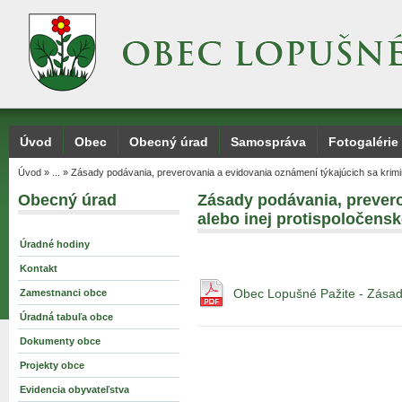
Úvod
Obec
Obecný úrad
Samospráva
Fotogalérie
Úvod
»
...
»
Zásady podávania, preverovania a evidovania oznámení týkajúcich sa krimi
Obecný úrad
Zásady podávania, prevero
alebo inej protispoločensk
Úradné hodiny
Kontakt
Zamestnanci obce
Úradná tabuľa obce
Dokumenty obce
Projekty obce
Evidencia obyvateľstva