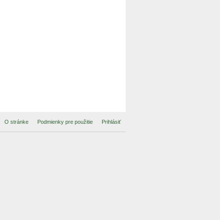
O stránke
Podmienky pre použitie
Prihlásiť