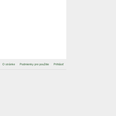
O stránke
Podmienky pre použitie
Prihlásiť