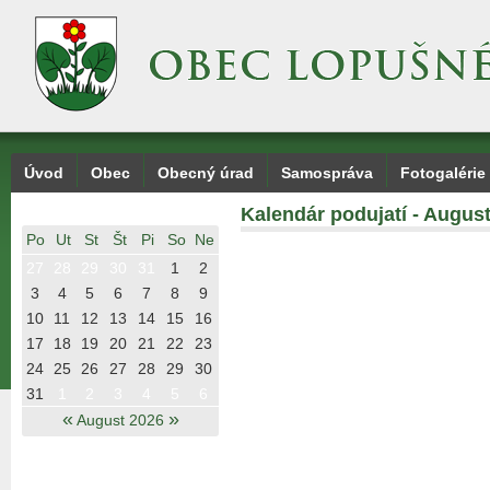
Úvod
Obec
Obecný úrad
Samospráva
Fotogalérie
Kalendár podujatí - Augus
Po
Ut
St
Št
Pi
So
Ne
27
28
29
30
31
1
2
3
4
5
6
7
8
9
10
11
12
13
14
15
16
17
18
19
20
21
22
23
24
25
26
27
28
29
30
31
1
2
3
4
5
6
«
»
August 2026